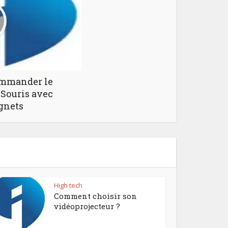
ommander le
 Souris avec
gnets
High tech
Comment choisir son
vidéoprojecteur ?