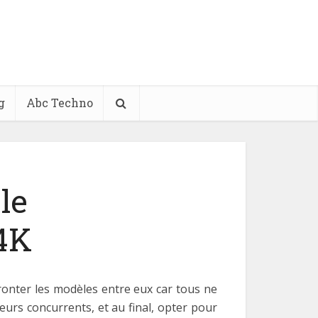
g
Abc Techno
le
 4K
fronter les modèles entre eux car tous ne
urs concurrents, et au final, opter pour