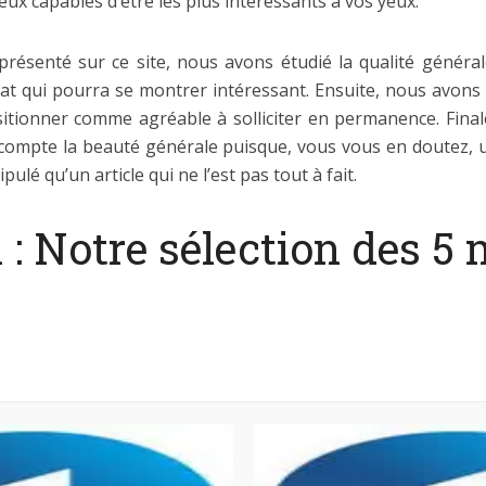
ux capables d’être les plus intéressants à vos yeux.
résenté sur ce site, nous avons étudié la qualité généra
hat qui pourra se montrer intéressant. Ensuite, nous avons en
positionner comme agréable à solliciter en permanence. Fina
compte la beauté générale puisque, vous vous en doutez, un
lé qu’un article qui ne l’est pas tout à fait.
 : Notre sélection des 5 